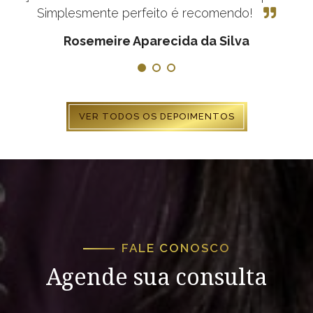
Simplesmente perfeito é recomendo!
Rosemeire Aparecida da Silva
1
2
3
VER TODOS OS DEPOIMENTOS
FALE CONOSCO
Agende sua consulta