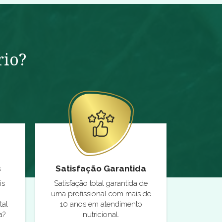
rio?
s
Satisfação Garantida
is
Satisfação total garantida de
uma profissional com mais de
tal
10 anos em atendimento
a?
nutricional.