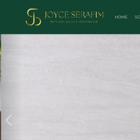
HOME
S
NUTRIÇÃO, SAÚDE E PERFORM
Agende sua con
Transforme sua
vida
, através de uma 
Previous
equilibrada
e
nutritiva
, invista na sua 