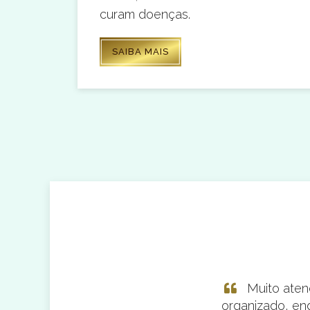
curam doenças.
SAIBA MAIS
udável. Me ensinou como a comida
Muito atenc
va estou conseguindo chegar no meu
organizado, en