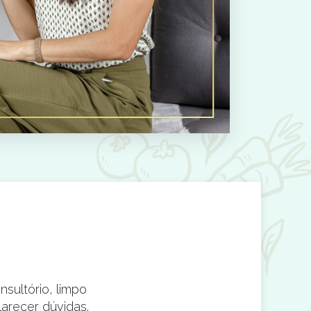
nsultório, limpo
Muito estudiosa, super atenci
arecer dúvidas.
sempre di