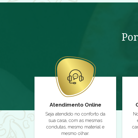
Por
Atendimento Online
Seja atendido no conforto da
No
sua casa, com as mesmas
condutas, mesmo material e
ca
mesmo olhar.