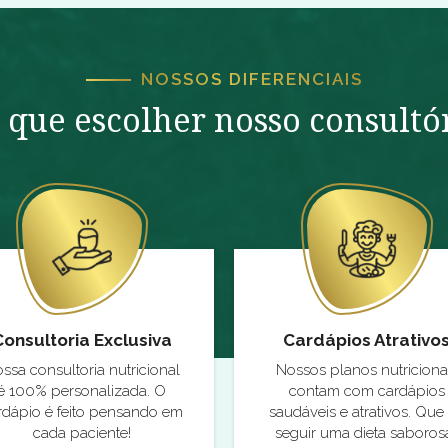
NOSSOS DIFERENCIAIS
 que escolher nosso consultó
Consultoria Exclusiva
Cardápios Atrativo
ssa consultoria nutricional
Nossos planos nutriciona
é 100% personalizada. O
contam com cardápios
rdápio é feito pensando em
saudáveis e atrativos. Que 
cada paciente!
seguir uma dieta saboros