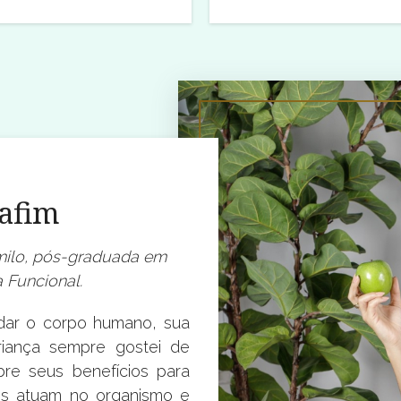
rafim
milo, pós-graduada em
a Funcional.
dar o corpo humano, sua
criança sempre gostei de
bre seus benefícios para
es atuam no organismo e